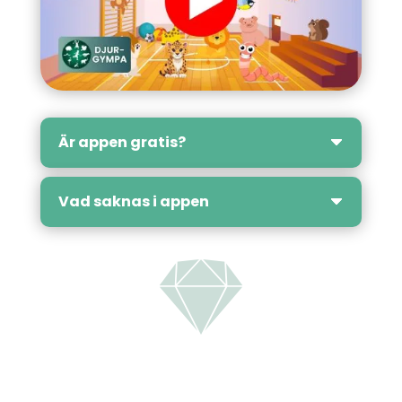
Är appen gratis?
Vad saknas i appen
