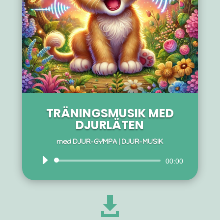
TRÄNINGSMUSIK MED
DJURLÄTEN
med
DJUR-GYMPA
|
DJUR-MUSIK
Ljudspelare
00:00
