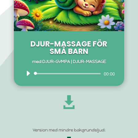
DJUR-MASSAGE FÖR
SMÅ BARN
med
DJUR-GYMPA
|
DJUR-MASSAGE
Ljudspelare
00:00

Version med mindre bakgrundsljud: